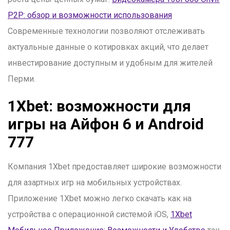
P2P: обзор и возможности использования
Современные технологии позволяют отслеживать
актуальные данные о котировках акций, что делает
инвестирование доступным и удобным для жителей
Перми.
1Xbet: возможности для
игры на Айфон 6 и Android
777
Компания 1Xbet предоставляет широкие возможности
для азартных игр на мобильных устройствах.
Приложение 1Xbet можно легко скачать как на
устройства с операционной системой iOS,
1Xbet