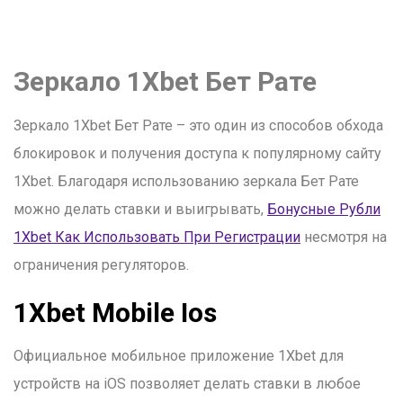
Зеркало 1Xbet Бет Рате
Зеркало 1Xbet Бет Рате – это один из способов обхода
блокировок и получения доступа к популярному сайту
1Xbet. Благодаря использованию зеркала Бет Рате
можно делать ставки и выигрывать,
Бонусные Рубли
1Xbet Как Использовать При Регистрации
несмотря на
ограничения регуляторов.
1Xbet Mobile Ios
Официальное мобильное приложение 1Xbet для
устройств на iOS позволяет делать ставки в любое