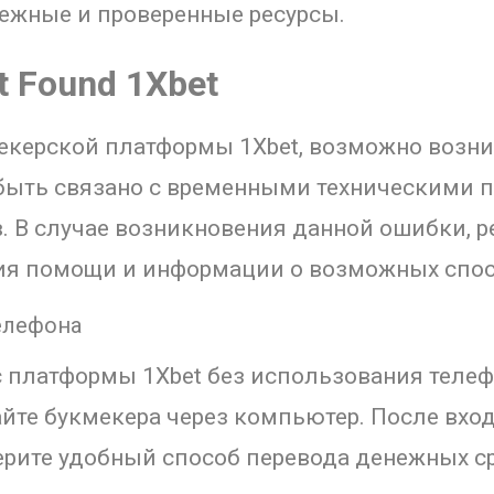
дежные и проверенные ресурсы.
t Found 1Xbet
екерской платформы 1Xbet, возможно возн
ет быть связано с временными техническими
. В случае возникновения данной ошибки, р
ия помощи и информации о возможных спос
телефона
платформы 1Xbet без использования телефо
йте букмекера через компьютер. После вход
берите удобный способ перевода денежных с