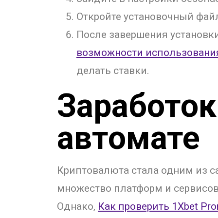
Откройте установочный файл
После завершения установк
возможности использовани
делать ставки.
Заработок
автомате
Криптовалюта стала одним из са
множество платформ и сервисов
Однако,
Как проверить 1Xbet Pr