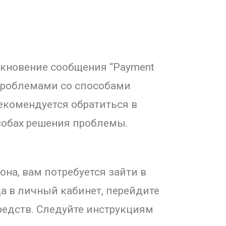
икновение сообщения “Payment
 проблемами со способами
екомендуется обратиться в
обах решения проблемы.
на, вам потребуется зайти в
а в личный кабинет, перейдите
редств. Следуйте инструкциям