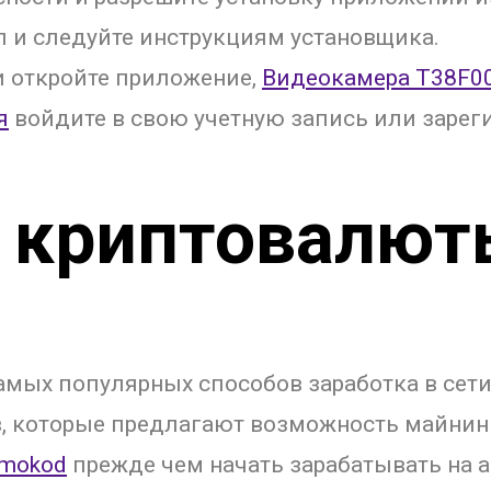
 и следуйте инструкциям установщика.
и откройте приложение,
Видеокамера T38F006
я
войдите в свою учетную запись или зареги
 криптовалют
мых популярных способов заработка в сети
, которые предлагают возможность майнин
omokod
прежде чем начать зарабатывать на а