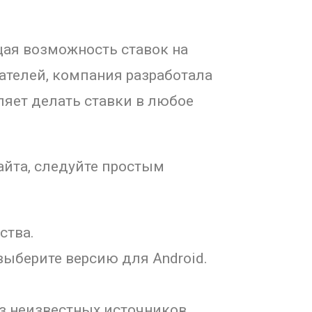
щая возможность ставок на
ателей, компания разработала
ляет делать ставки в любое
айта, следуйте простым
ства.
ыберите версию для Android.
з неизвестных источников.