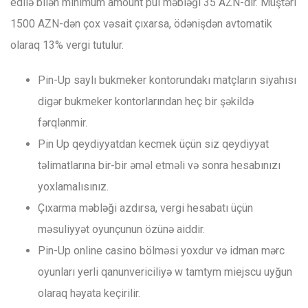
edilə bilən minimum amount pul məbləği 35 AZN-dir. Müştəri
1500 AZN-dən çox vəsait çıxarsa, ödənişdən avtomatik
olaraq 13% vergi tutulur.
Pin-Up saylı bukmeker kontorundakı matçların siyahısı
digər bukmeker kontorlarından heç bir şəkildə
fərqlənmir.
Pin Up qeydiyyatdan kecmek üçün siz qeydiyyat
təlimatlarına bir-bir əməl etməli və sonra hesabınızı
yoxlamalısınız.
Çıxarma məbləği azdırsa, vergi hesabatı üçün
məsuliyyət oyunçunun özünə aiddir.
Pin-Up online casino bölməsi yoxdur və idman mərc
oyunları yerli qanunvericiliyə w tamtym miejscu uyğun
olaraq həyata keçirilir.