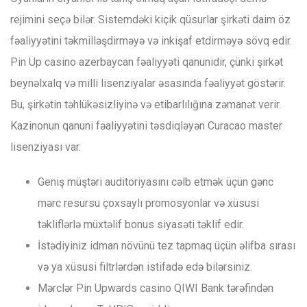
rejimini seçə bilər. Sistemdəki kiçik qüsurlar şirkəti daim öz
fəaliyyətini təkmilləşdirməyə və inkişaf etdirməyə sövq edir.
Pin Up casino azerbaycan fəaliyyəti qanunidir, çünki şirkət
beynəlxalq və milli lisenziyalar əsasında fəaliyyət göstərir.
Bu, şirkətin təhlükəsizliyinə və etibarlılığına zəmanət verir.
Kazinonun qanuni fəaliyyətini təsdiqləyən Curacao master
lisenziyası var.
Geniş müştəri auditoriyasını cəlb etmək üçün gənc
mərc resursu çoxsaylı promosyonlar və xüsusi
təkliflərlə müxtəlif bonus siyasəti təklif edir.
İstədiyiniz idman növünü tez tapmaq üçün əlifba sırası
və ya xüsusi filtrlərdən istifadə edə bilərsiniz.
Mərclər Pin Upwards casino QIWI Bank tərəfindən