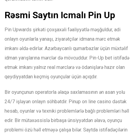
Rəsmi Saytın Icmalı Pin Up
Pin Upwards şirkəti çoxşaxəli fəaliyyətlə məşğuldur, adi
onlayn oyunlarla yanaşı, ziyarətçilər idmana mərc etmək
imkanı əldə edirlər. Azərbaycanlı qumarbazlar üçün müxtəlif
idman yarışlarına mərclər də mövcuddur. Pin-Up bet istifadə
etmək imkanı yalnız real mərclərə və ödənişlərə hazır olan
qeydiyyatdan keçmiş oyunçular üçün açıqdır.
Bir oyunçunun operatorla əlaqə saxlamasının ən asan yolu
24/7 işləyən onlayn söhbətdir. Pinup on line casino dəstək
hesab, oyunlar və texniki problemlərlə bağlı problemləri həll
edir. Bir mütəxəssislə birbaşa ünsiyyətdən əlavə, oyunçu
problemi özü həll etməyə çalışa bilər. Saytda istifadəçilərin