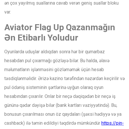
ən çox yayılmış suallarına cavab verən geniş suallar bloku
var.
Aviator Flag Up Qazanmağın
Ən Etibarlı Yoludur
Oyunlarda uduşlar aldıqdan sonra hər bir qumarbaz
hesabdan pul çıxarmağı gözləyə bilər. Bu halda, əlavə
məlumatların işlənməsini gözləməmək üçün hesab
təsdiqlənməlidir. Ərizə kazino tərəfindən nəzərdən keçirilir və
pul ödəniş sisteminin şərtlərinə uyğun olaraq oyun
hesabından çıxarılır. Onlar bir neçə dəqiqədən bir neçə iş
gününə qədər dəyişə bilər (bank kartları vəziyyətində). Bu,
bonusun çıxarılması onun öz qaydaları (şəxsi hədiyyə və ya
cashback) ilə təmin edildiyi təqdirdə mümkündür
https://pin-