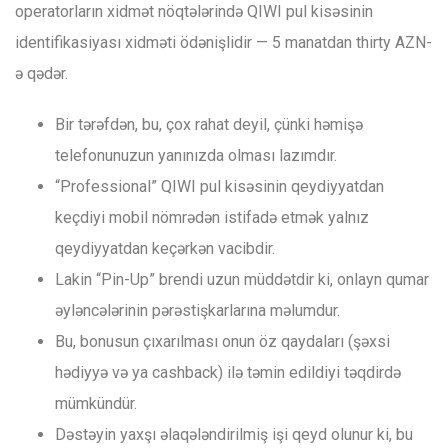
operatorların xidmət nöqtələrində QIWI pul kisəsinin
identifikasiyası xidməti ödənişlidir — 5 manatdan thirty AZN-
ə qədər.
Bir tərəfdən, bu, çox rahat deyil, çünki həmişə
telefonunuzun yanınızda olması lazımdır.
“Professional” QIWI pul kisəsinin qeydiyyatdan
keçdiyi mobil nömrədən istifadə etmək yalnız
qeydiyyatdan keçərkən vacibdir.
Lakin “Pin-Up” brendi uzun müddətdir ki, onlayn qumar
əyləncələrinin pərəstişkarlarına məlumdur.
Bu, bonusun çıxarılması onun öz qaydaları (şəxsi
hədiyyə və ya cashback) ilə təmin edildiyi təqdirdə
mümkündür.
Dəstəyin yaxşı əlaqələndirilmiş işi qeyd olunur ki, bu