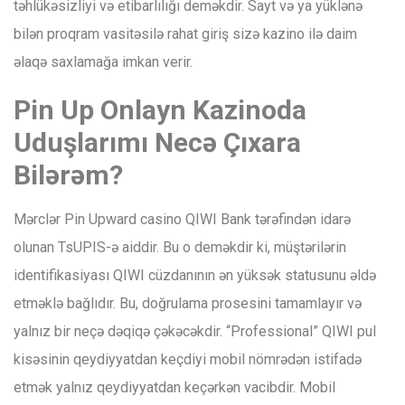
təhlükəsizliyi və etibarlılığı deməkdir. Sayt və ya yüklənə
bilən proqram vasitəsilə rahat giriş sizə kazino ilə daim
əlaqə saxlamağa imkan verir.
Pin Up Onlayn Kazinoda
Uduşlarımı Necə Çıxara
Bilərəm?
Mərclər Pin Upward casino QIWI Bank tərəfindən idarə
olunan TsUPIS-ə aiddir. Bu o deməkdir ki, müştərilərin
identifikasiyası QIWI cüzdanının ən yüksək statusunu əldə
etməklə bağlıdır. Bu, doğrulama prosesini tamamlayır və
yalnız bir neçə dəqiqə çəkəcəkdir. “Professional” QIWI pul
kisəsinin qeydiyyatdan keçdiyi mobil nömrədən istifadə
etmək yalnız qeydiyyatdan keçərkən vacibdir. Mobil