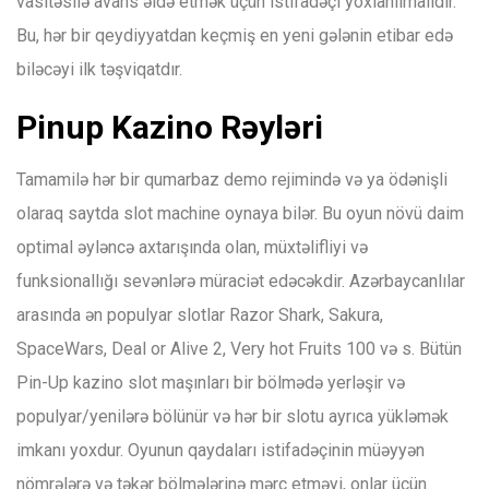
vasitəsilə avans əldə etmək üçün istifadəçi yoxlanılmalıdır.
Bu, hər bir qeydiyyatdan keçmiş en yeni gələnin etibar edə
biləcəyi ilk təşviqatdır.
Pinup Kazino Rəyləri
Tamamilə hər bir qumarbaz demo rejimində və ya ödənişli
olaraq saytda slot machine oynaya bilər. Bu oyun növü daim
optimal əyləncə axtarışında olan, müxtəlifliyi və
funksionallığı sevənlərə müraciət edəcəkdir. Azərbaycanlılar
arasında ən populyar slotlar Razor Shark, Sakura,
SpaceWars, Deal or Alive 2, Very hot Fruits 100 və s. Bütün
Pin-Up kazino slot maşınları bir bölmədə yerləşir və
populyar/yenilərə bölünür və hər bir slotu ayrıca yükləmək
imkanı yoxdur. Oyunun qaydaları istifadəçinin müəyyən
nömrələrə və təkər bölmələrinə mərc etməyi, onlar üçün