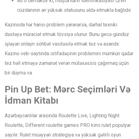
Bu o deməkdir ki, müştərilərin identifikasiyası QIWI
cüzdanının ən yüksək statusunu əldə etməklə bağlıdır.
Kazinoda hər hansı problem yaranarsa, dərhal texniki
dəstəyə müraciət etmək tövsiyə olunur. Bunu gecə-gündüz
işləyən onlayn söhbət vasitəsilə etmək tez və asandır.
Kazino veb-saytında istifadəçinin problemini mümkün qədər
tez həll etməyə zəmanət verən mütəxəssis çağırmaq üçün
bir düymə va.
Pin Up Bet: Mərc Seçimləri Və
İdman Kitabı
Azərbaycanlılar arasında Roulette Live, Lighting Night
Roulette, Different roulette games PRO kimi rulet populyar
sayılır. Rulet müəyyən strategiya və yüksək gəlirli oyun