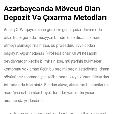
Azərbaycanda Mövcud Olan
Depozit Və Çıxarma Metodları
Ancaq QIWI qaydalarına görə, bir günə qədər davam edə
bilər. Buna görə də, müəyyən bir idman hadisəsinə mərc
etməyi planlaşdırırsınızsa, bu proseduru əvvəlcədən
başlayın. Əgər nədənsə “Professional” QIWI hesabını
qeydiyyatdan keçirə bilmirsinizsə, müştərinin bukmeker
kontorunu yoxlamaq üçün bu seçimi seçin. İstədiyiniz idman
növünü tez tapmaq üçün əlifba sırası və ya xüsusi filtrlərdən
istifadə edə bilərsiniz. Bundan əlavə, əksər rus bahisçilərinin
marağına səbəb olan böyük turnirlər yan xəttin yuxarı
hissəsində yerləşdirilir.
Bütün ödəniş sistemlərində istifadə şərtləri, giriş and