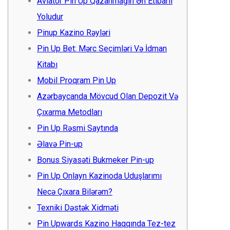
Aviator Pin Up Qazanmağın Ən Etibarlı
Yoludur
Pinup Kazino Rəyləri
Pin Up Bet: Mərc Seçimləri Və İdman
Kitabı
Mobil Proqram Pin Up
Azərbaycanda Mövcud Olan Depozit Və
Çıxarma Metodları
Pin Up Rəsmi Saytında
Əlavə Pin-up
Bonus Siyasəti Bukmeker Pin-up
Pin Up Onlayn Kazinoda Uduşlarımı
Necə Çıxara Bilərəm?
Texniki Dəstək Xidməti
Pin Upwards Kazino Haqqında Tez-tez