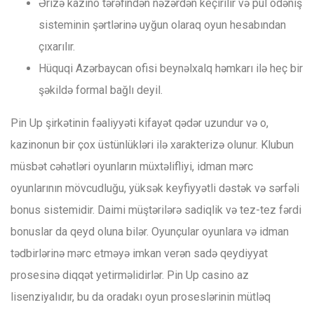
Ərizə kazino tərəfindən nəzərdən keçirilir və pul ödəniş
sisteminin şərtlərinə uyğun olaraq oyun hesabından
çıxarılır.
Hüquqi Azərbaycan ofisi beynəlxalq həmkarı ilə heç bir
şəkildə formal bağlı deyil.
Pin Up şirkətinin fəaliyyəti kifayət qədər uzundur və o,
kazinonun bir çox üstünlükləri ilə xarakterizə olunur. Klubun
müsbət cəhətləri oyunların müxtəlifliyi, idman mərc
oyunlarının mövcudluğu, yüksək keyfiyyətli dəstək və sərfəli
bonus sistemidir. Daimi müştərilərə sadiqlik və tez-tez fərdi
bonuslar da qeyd oluna bilər. Oyunçular oyunlara və idman
tədbirlərinə mərc etməyə imkan verən sadə qeydiyyat
prosesinə diqqət yetirməlidirlər. Pin Up casino az
lisenziyalıdır, bu da oradakı oyun proseslərinin mütləq