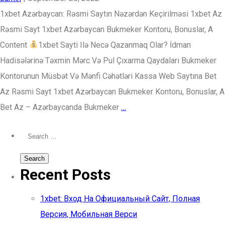
1xbet Azərbaycan: Rəsmi Saytın Nəzərdən Keçirilməsi 1xbet Az
Rəsmi Sayt 1xbet Azərbaycan Bukmeker Kontoru, Bonuslar, A
Content
1xbet Sayti Ilə Necə Qazanmaq Olar? İdman
Hadisələrinə Təxmin Mərc Və Pul Çıxarma Qaydaları Bukmeker
Kontorunun Müsbət Və Mənfi Cəhətləri Kassa Web Saytına Bet
Az Rəsmi Sayt 1xbet Azərbaycan Bukmeker Kontoru, Bonuslar, A
Bet Az – Azərbaycanda Bukmeker
…
Search
for:
Recent Posts
1xbet: Вход На Официальный Сайт, Полная
Версия, Мобильная Верси