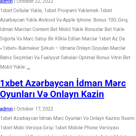
admin
|
October 22, 2022
1xbet Cellular Yukle, 1xbet Proqrami Yuklemek 1xbet
Azərbaycan Yükle Android Və Apple Iphone: Bonus 100, Giriş,
Idman Mərcləri Content Bet Mobil Yükle Bonuslar Bet Yukle
Sığorta Və Mərc Satışı Bi̇r Kli̇klə Edi̇lən Mərclər 1xbet Az Da
«1xbet» Bukmeker Şirkəti – Idmana Onlayn Qoyulan Mərclər
Bahis Seçimləri Və Fəaliyyət Sahələri Optimal Bonus Vitrin Bet
Mobil Yükle:
…
1xbet Azərbaycan İdman Mərc
Oyunları Və Onlayn Kazin
admin
|
October 17, 2022
1xbet Azərbaycan İdman Mərc Oyunları Və Onlayn Kazino Rəsmi
1xbet Mobi Versiya Girişi 1xbet Mobile Phone Versiyası