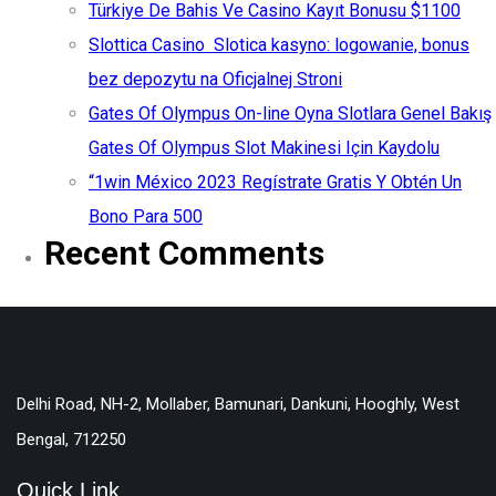
Türkiye De Bahis Ve Casino Kayıt Bonusu $1100
Slottica Casino ️ Slotica kasyno: logowanie, bonus
bez depozytu na Oficjalnej Stroni
Gates Of Olympus On-line Oyna Slotlara Genel Bakış
Gates Of Olympus Slot Makinesi Için Kaydolu
“1win México 2023 Regístrate Gratis Y Obtén Un
Bono Para 500
Recent Comments
Delhi Road, NH-2, Mollaber, Bamunari, Dankuni, Hooghly, West
Bengal, 712250
Quick Link