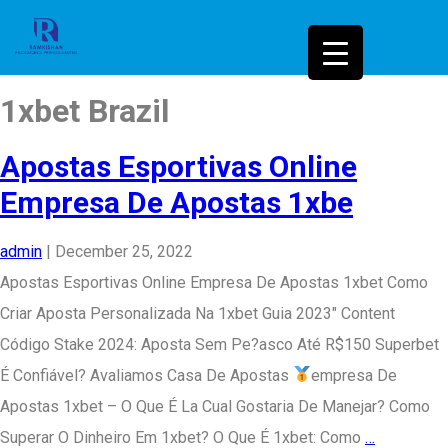
1xbet Brazil
Apostas Esportivas Online
Empresa De Apostas 1xbe
admin
|
December 25, 2022
Apostas Esportivas Online Empresa De Apostas 1xbet Como
Criar Aposta Personalizada Na 1xbet Guia 2023″ Content
Código Stake 2024: Aposta Sem Pe?asco Até R$150 Superbet
É Confiável? Avaliamos Casa De Apostas
empresa De
Apostas 1xbet – O Que É La Cual Gostaria De Manejar? Como
Superar O Dinheiro Em 1xbet? O Que É 1xbet: Como
…