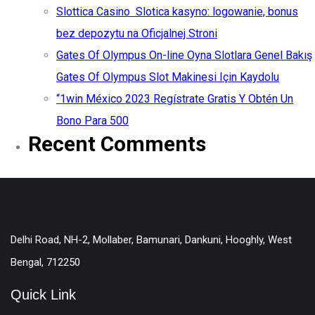
Slottica Casino ️ Slotica kasyno: logowanie, bonus
bez depozytu na Oficjalnej Stroni
Gates Of Olympus On-line Oyna Slotlara Genel Bakış
Gates Of Olympus Slot Makinesi Için Kaydolu
“1win México 2023 Regístrate Gratis Y Obtén Un
Bono Para 500
Recent Comments
Delhi Road, NH-2, Mollaber, Bamunari, Dankuni, Hooghly, West
Bengal, 712250
Quick Link