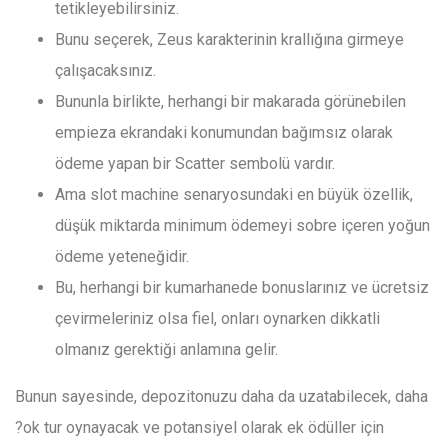
tetikleyebilirsiniz.
Bunu seçerek, Zeus karakterinin krallığına girmeye
çalışacaksınız.
Bununla birlikte, herhangi bir makarada görünebilen
empieza ekrandaki konumundan bağımsız olarak
ödeme yapan bir Scatter sembolü vardır.
Ama slot machine senaryosundaki en büyük özellik,
düşük miktarda minimum ödemeyi sobre içeren yoğun
ödeme yeteneğidir.
Bu, herhangi bir kumarhanede bonuslarınız ve ücretsiz
çevirmeleriniz olsa fiel, onları oynarken dikkatli
olmanız gerektiği anlamına gelir.
Bunun sayesinde, depozitonuzu daha da uzatabilecek, daha
?ok tur oynayacak ve potansiyel olarak ek ödüller için