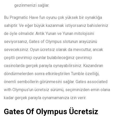
gezinmenizi sağlar.
Bu Pragmatic Have fun oyunu çok yüksek bir oynaklığa
sahiptir. Ve eğer büyük kazanmak istiyorsanız bahisleriniz
de öyle olmalıdır. Antik Yunan ve Yunan mitolojisini
seviyorsanız, Gates of Olympus slotunun arayüzünü
seveceksiniz. Oyun ücretsiz olarak da mevcuttur, ancak
çeşitli çevrimiçi oyunlar bulabileceğiniz çevrimiçi
casinolarda gerçek parayla oynayabilirsiniz. Kazandıran
döndürmelerden sonra etkinleştirilen Tumble özelliği,
önemli sembollerin görünmesini sağlar. Gates associated
with Olympus’un ücretsiz sürümü, seçiminizden emin olana
kadar gerçek parayla oynamamanıza izin verir.
Gates Of Olympus Ücretsiz