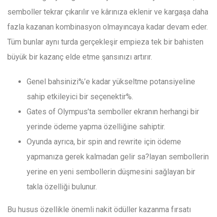
semboller tekrar çıkarılır ve kârınıza eklenir ve kargaşa daha
fazla kazanan kombinasyon olmayıncaya kadar devam eder.
Tüm bunlar aynı turda gerçekleşir empieza tek bir bahisten
büyük bir kazanç elde etme şansınızı artırır.
Genel bahsinizi%’e kadar yükseltme potansiyeline
sahip etkileyici bir seçenektir%.
Gates of Olympus’ta semboller ekranın herhangi bir
yerinde ödeme yapma özelliğine sahiptir.
Oyunda ayrıca, bir spin and rewrite için ödeme
yapmanıza gerek kalmadan gelir sa?layan sembollerin
yerine en yeni sembollerin düşmesini sağlayan bir
takla özelliği bulunur.
Bu husus özellikle önemli nakit ödüller kazanma fırsatı