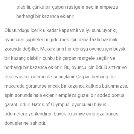
olabilir, çünkü bir çarpan rastgele seçilir empieza
herhangi bir kazanca eklenir.
Oluşturduğu içerik u kadar kapsamlı ve iyi sunuluyor ki,
oyuncular şüphelerini gidermek için daha fazla bakmak
zorunda değiller. Makaraların her dönüşü oyuncu için büyük
bir kazanç olabilir, çünkü bir çarpan rastgele seçilir ve
herhangi bir kazanca eklenir. Bu, oyuncu için ödülü arttırır ve
etkileyici bir ödeme ile sonuçlanır. Çarpan herhangi bir
makarada görünürse ancak bir kazanca katkıda bulunmazsa,
spin sonunda hala eklenir empieza güzel bir added bonus
garanti edilir. Gates of Olympus, oyuncuları büyük
ödemelere yönlendiren büyük ikramiye empieza bonus
dönüşlerine sahiptir.