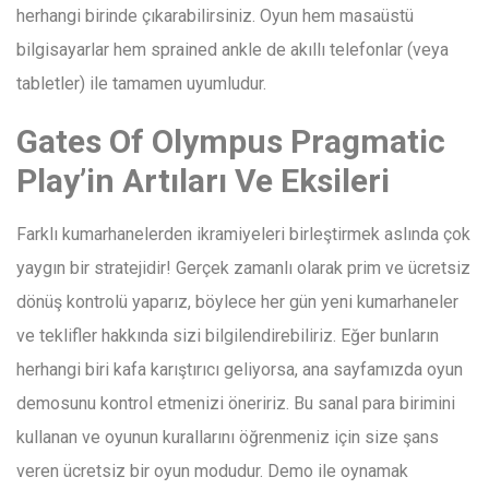
herhangi birinde çıkarabilirsiniz. Oyun hem masaüstü
bilgisayarlar hem sprained ankle de akıllı telefonlar (veya
tabletler) ile tamamen uyumludur.
Gates Of Olympus Pragmatic
Play’in Artıları Ve Eksileri
Farklı kumarhanelerden ikramiyeleri birleştirmek aslında çok
yaygın bir stratejidir! Gerçek zamanlı olarak prim ve ücretsiz
dönüş kontrolü yaparız, böylece her gün yeni kumarhaneler
ve teklifler hakkında sizi bilgilendirebiliriz. Eğer bunların
herhangi biri kafa karıştırıcı geliyorsa, ana sayfamızda oyun
demosunu kontrol etmenizi öneririz. Bu sanal para birimini
kullanan ve oyunun kurallarını öğrenmeniz için size şans
veren ücretsiz bir oyun modudur. Demo ile oynamak