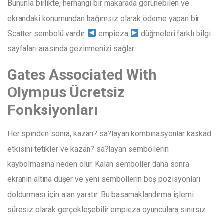
Bununla birlikte, herhangi bir makarada görünebilen ve
ekrandaki konumundan bağımsız olarak ödeme yapan bir
Scatter sembolü vardır.
empieza
düğmeleri farklı bilgi
sayfaları arasında gezinmenizi sağlar.
Gates Associated With
Olympus Ücretsiz
Fonksiyonları
Her spinden sonra, kazan? sa?layan kombinasyonlar kaskad
etkisini tetikler ve kazan? sa?layan sembollerin
kaybolmasına neden olur. Kalan semboller daha sonra
ekranın altına düşer ve yeni sembollerin boş pozisyonları
doldurması için alan yaratır. Bu basamaklandırma işlemi
süresiz olarak gerçekleşebilir empieza oyunculara sınırsız