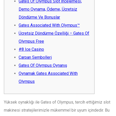
Gates Of Olympus Slot İncelemesi,
Demo Oynama, Ödeme, Ücretsiz
Döndürme Ve Bonuslar
Gates Associated With Olympus™
Ücretsiz Döndürme Özelliği – Gates Of
Olympus Free
#8 Ice Casino
Çarpan Sembolleri
Gates Of Olympus Oynanış
Oynamak Gates Associated With
Olympus
Yüksek oynaklığı ile Gates of Olympus, tercih ettiğimiz slot
makinesi stratejilerimizle mükemmel bir uyum içindedir. Bu