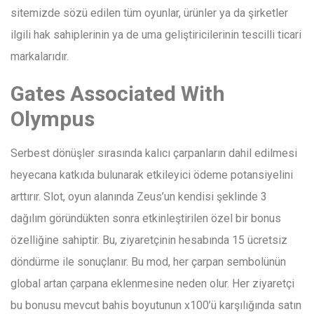
sitemizde sözü edilen tüm oyunlar, ürünler ya da şirketler
ilgili hak sahiplerinin ya de uma geliştiricilerinin tescilli ticari
markalarıdır.
Gates Associated With
Olympus
Serbest dönüşler sırasında kalıcı çarpanların dahil edilmesi
heyecana katkıda bulunarak etkileyici ödeme potansiyelini
arttırır. Slot, oyun alanında Zeus’un kendisi şeklinde 3
dağılım göründükten sonra etkinleştirilen özel bir bonus
özelliğine sahiptir. Bu, ziyaretçinin hesabında 15 ücretsiz
döndürme ile sonuçlanır. Bu mod, her çarpan sembolünün
global artan çarpana eklenmesine neden olur. Her ziyaretçi
bu bonusu mevcut bahis boyutunun x100’ü karşılığında satın