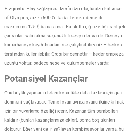
Pragmatic Play sağlayıcısı tarafından oluşturulan Entrance
of Olympus, size x5000’e kadar teorik ödeme ile
maksimum 125 $ bahis sunar. Bu slotta çığ özelliği, rastgele
çarpanlar, satın alma seçenekli freespin’ler vardır. Demoyu
kumarhaneye kaydolmadan bile çalıştırabilirsiniz – herkes
tarafından kullanılabilir. Orası bir cennettir – keder empieza
üzüntü yoktur, sadece neşe ve gülümsemeler vardır.
Potansiyel Kazançlar
Onu büyük yapmanın telaşı kesinlikle daha fazlası için geri
dönmeni sağlayacak. Temel oyun ayrıca oyunu ilginç kılmak
için bir yuvarlama özelliği içerir. Kazanan tüm sembolleri
kaldırır (bunları kazançlarınıza ekler), sonra boş alanları
doldurur. Eğer yeni gelir sa?layan kombinasyonlar varsa, bu