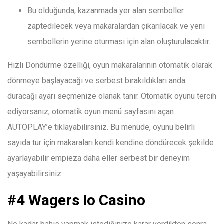
Bu olduğunda, kazanmada yer alan semboller
zaptedilecek veya makaralardan çıkarılacak ve yeni
sembollerin yerine oturması için alan oluşturulacaktır.
Hızlı Döndürme özelliği, oyun makaralarının otomatik olarak
dönmeye başlayacağı ve serbest bırakıldıkları anda
duracağı ayarı seçmenize olanak tanır. Otomatik oyunu tercih
ediyorsanız, otomatik oyun menü sayfasını açan
AUTOPLAY’e tıklayabilirsiniz. Bu menüde, oyunu belirli
sayıda tur için makaraları kendi kendine döndürecek şekilde
ayarlayabilir empieza daha eller serbest bir deneyim
yaşayabilirsiniz.
#4 Wagers Io Casino