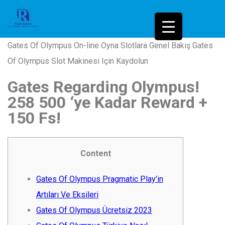
Gates Of Olympus On-line Oyna Slotlara Genel Bakış Gates
Of Olympus Slot Makinesi Için Kaydolun
Gates Regarding Olympus!
258 500 ‘ye Kadar Reward +
150 Fs!
Content
Gates Of Olympus Pragmatic Play’in
Artıları Ve Eksileri
Gates Of Olympus Ücretsiz 2023