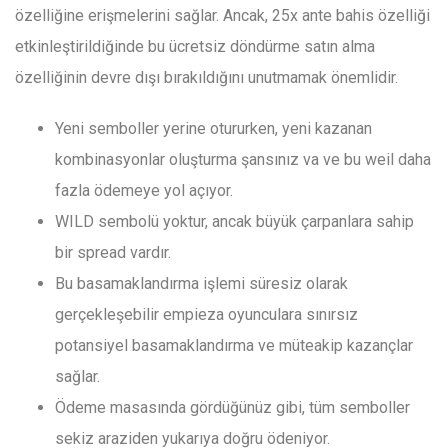
özelliğine erişmelerini sağlar. Ancak, 25x ante bahis özelliği
etkinleştirildiğinde bu ücretsiz döndürme satın alma
özelliğinin devre dışı bırakıldığını unutmamak önemlidir.
Yeni semboller yerine otururken, yeni kazanan
kombinasyonlar oluşturma şansınız va ve bu weil daha
fazla ödemeye yol açıyor.
WILD sembolü yoktur, ancak büyük çarpanlara sahip
bir spread vardır.
Bu basamaklandırma işlemi süresiz olarak
gerçekleşebilir empieza oyunculara sınırsız
potansiyel basamaklandırma ve müteakip kazançlar
sağlar.
Ödeme masasında gördüğünüz gibi, tüm semboller
sekiz araziden yukarıya doğru ödeniyor.