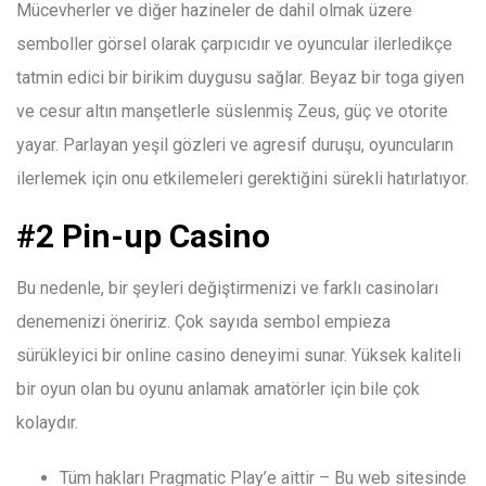
Mücevherler ve diğer hazineler de dahil olmak üzere
semboller görsel olarak çarpıcıdır ve oyuncular ilerledikçe
tatmin edici bir birikim duygusu sağlar. Beyaz bir toga giyen
ve cesur altın manşetlerle süslenmiş Zeus, güç ve otorite
yayar. Parlayan yeşil gözleri ve agresif duruşu, oyuncuların
ilerlemek için onu etkilemeleri gerektiğini sürekli hatırlatıyor.
#2 Pin-up Casino
Bu nedenle, bir şeyleri değiştirmenizi ve farklı casinoları
denemenizi öneririz. Çok sayıda sembol empieza
sürükleyici bir online casino deneyimi sunar. Yüksek kaliteli
bir oyun olan bu oyunu anlamak amatörler için bile çok
kolaydır.
Tüm hakları Pragmatic Play’e aittir – Bu web sitesinde