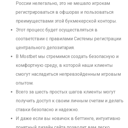
России нелегально, это не мешало игрокам
регистрироваться в офшорах и пользоваться
преимуществами этой букмекерской конторы.
Этот процесс будет осуществляться в
соответствии с правилами Системы регистрации
центрального депозитария.
В Mostbet мы стремимся создать безопасную и
комфортную среду, в которой наши клиенты
смогут насладиться непревзойденным игровым
опытом.
Всего за шесть простых шагов клиенты могут
получить доступ к своим личным счетам и делать
ставки безопасно и надежно.
И даже если вы новичок в беттинге, интуитивно
понятный дизайн сайта позволит вам легко