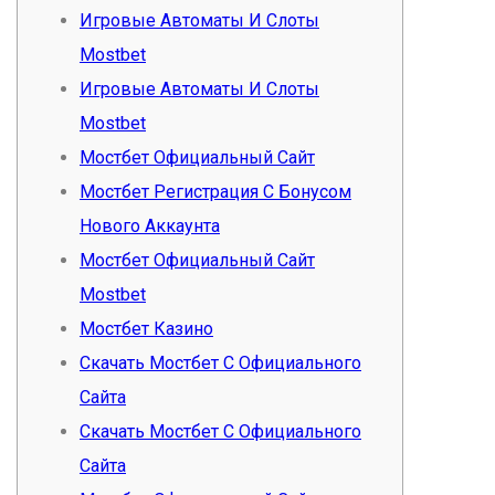
Игровые Автоматы И Слоты
Mostbet
Игровые Автоматы И Слоты
Mostbet
Мостбет Официальный Сайт
Мостбет Регистрация С Бонусом
Нового Аккаунта
Мостбет Официальный Сайт
Mostbet
Мостбет Казино
Скачать Мостбет С Официального
Сайта
Скачать Мостбет С Официального
Сайта