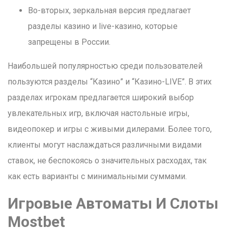
Во-вторых, зеркальная версия предлагает
разделы казино и live-казино, которые
запрещены в России.
Наибольшей популярностью среди пользователей
пользуются разделы “Казино” и “Казино-LIVE”. В этих
разделах игрокам предлагается широкий выбор
увлекательных игр, включая настольные игры,
видеопокер и игры с живыми дилерами. Более того,
клиенты могут наслаждаться различными видами
ставок, не беспокоясь о значительных расходах, так
как есть варианты с минимальными суммами.
Игровые Автоматы И Слоты
Mostbet