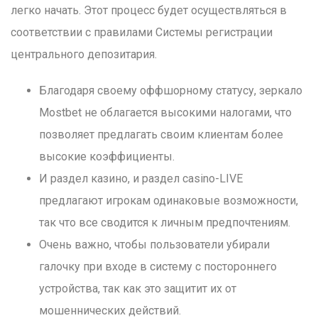
легко начать. Этот процесс будет осуществляться в
соответствии с правилами Системы регистрации
центрального депозитария.
Благодаря своему оффшорному статусу, зеркало
Mostbet не облагается высокими налогами, что
позволяет предлагать своим клиентам более
высокие коэффициенты.
И раздел казино, и раздел casino-LIVE
предлагают игрокам одинаковые возможности,
так что все сводится к личным предпочтениям.
Очень важно, чтобы пользователи убирали
галочку при входе в систему с постороннего
устройства, так как это защитит их от
мошеннических действий.