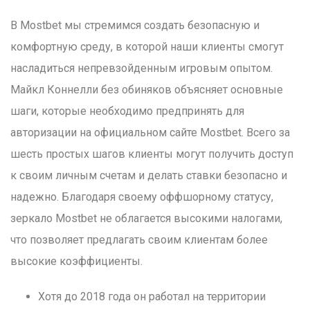
В Mostbet мы стремимся создать безопасную и
комфортную среду, в которой наши клиенты смогут
насладиться непревзойденным игровым опытом.
Майкл Коннелли без обиняков объясняет основные
шаги, которые необходимо предпринять для
авторизации на официальном сайте Mostbet. Всего за
шесть простых шагов клиенты могут получить доступ
к своим личным счетам и делать ставки безопасно и
надежно. Благодаря своему оффшорному статусу,
зеркало Mostbet не облагается высокими налогами,
что позволяет предлагать своим клиентам более
высокие коэффициенты.
Хотя до 2018 года он работал на территории