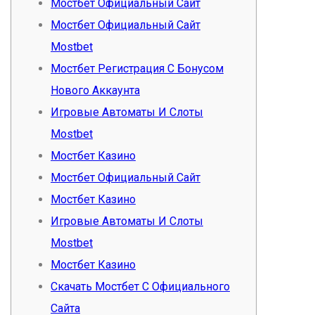
Мостбет Официальный Сайт
Мостбет Официальный Сайт
Mostbet
Мостбет Регистрация С Бонусом
Нового Аккаунта
Игровые Автоматы И Слоты
Mostbet
Мостбет Казино
Мостбет Официальный Сайт
Мостбет Казино
Игровые Автоматы И Слоты
Mostbet
Мостбет Казино
Скачать Мостбет С Официального
Сайта