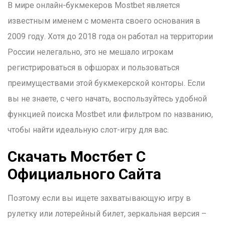
В мире онлайн-букмекеров Mostbet является
известным именем с момента своего основания в
2009 году. Хотя до 2018 года он работал на территории
России нелегально, это не мешало игрокам
регистрироваться в офшорах и пользоваться
преимуществами этой букмекерской конторы. Если
вы не знаете, с чего начать, воспользуйтесь удобной
функцией поиска Mostbet или фильтром по названию,
чтобы найти идеальную слот-игру для вас.
Скачать Мостбет С
Официального Сайта
Поэтому если вы ищете захватывающую игру в
рулетку или лотерейный билет, зеркальная версия –