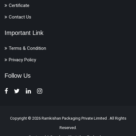
Certificate
Contact Us
Important Link
Terms & Condition
Privacy Policy
Follow Us
Copyright © 2026 Ramkishan Packaging Private Limited . All Rights
Reserved.