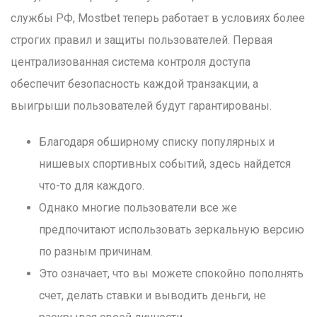
службы РФ, Mostbet теперь работает в условиях более
строгих правил и защиты пользователей. Первая
централизованная система контроля доступа
обеспечит безопасность каждой транзакции, а
выигрыши пользователей будут гарантированы.
Благодаря обширному списку популярных и
нишевых спортивных событий, здесь найдется
что-то для каждого.
Однако многие пользователи все же
предпочитают использовать зеркальную версию
по разным причинам.
Это означает, что вы можете спокойно пополнять
счет, делать ставки и выводить деньги, не