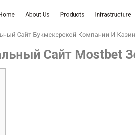
Home
About Us
Products
Infrastructure
льный Сайт Букмекерской Компании И Кази
льный Сайт Mostbet З