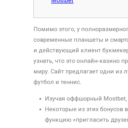
Mostbet
Помимо этого, у полноразмерног
современные планшеты и смарт
и действующий клиент букмекер
узнать, что это онлайн-казино 
миру. Сайт предлагает одни из 
футбол и теннис.
Изучая оффшорный Mostbet, 
Некоторые из этих бонусов в
функцию «пригласить друзей