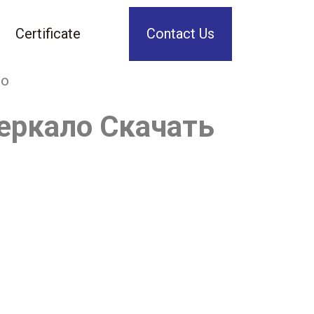
Certificate
Contact Us
но
еркало Скачать