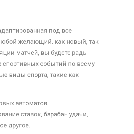
адаптированная под все
юбой желающий, как новый, так
яции матчей, вы будете рады
х спортивных событий по всему
ые виды спорта, такие как
овых автоматов.
вание ставок, барабан удачи,
ое другое.