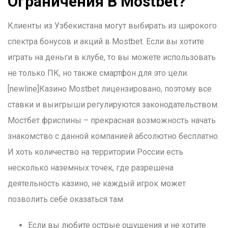
Ограничения В Mostbet?
Клиенты из Узбекистана могут выбирать из широкого
спектра бонусов и акций в Mostbet. Если вы хотите
играть на деньги в клубе, то вы можете использовать
не только ПК, но также смартфон для это цели.
[newline]Казино Mostbet лицензировано, поэтому все
ставки и выигрыши регулируются законодательством.
Мостбет фриспины – прекрасная возможность начать
знакомство с данной компанией абсолютно бесплатно.
И хоть количество на территории России есть
несколько наземных точек, где разрешена
деятельность казино, не каждый игрок может
позволить себе оказаться там.
Если вы любите острые ощущения и не хотите