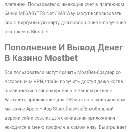
платежей. Пользователи, имеющие счет в платежном
банке MEGABYTES Net / MB Way, могут использовать
свою виртуальную карту для совершения и получения
платежей в Mostbet.
Пополнение И Вывод Денег
В Казино Mostbet
Все пользователи могут скачать MostBet-браузер со
встроенным VPN, чтобы получить доступ даже когда
онлайн-казино заблокировано в вашем регионе.
Загрузить приложение для iOS можно в официальном
магазине Apple – App Store. [newline]В мобильной
версии сайта ссылка для скачивания приложения
находится в меню профиля, в самом низу. Выигрывает