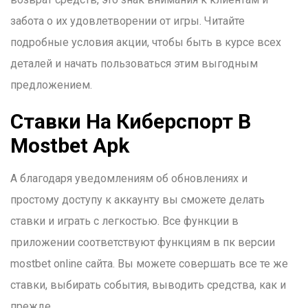
забота о их удовлетворении от игры. Читайте
подробные условия акции, чтобы быть в курсе всех
деталей и начать пользоваться этим выгодным
предложением.
Ставки На Киберспорт В
Mostbet Apk
А благодаря уведомлениям об обновлениях и
простому доступу к аккаунту вы сможете делать
ставки и играть с легкостью. Все функции в
приложении соответствуют функциям в пк версии
mostbet online сайта. Вы можете совершать все те же
ставки, выбирать события, выводить средства, как и
прежде.