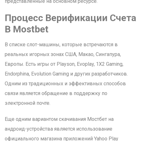
представленные на основном ресурсе.
Процесс Верификации Счета
В Mostbet
В списке слот-машины, которые встречаются в
реальных игорных зонах США, Макао, Сингапура,
Европы. Есть игры от Playson, Evoplay, 1X2 Gaming,
Endorphina, Evolution Gaming и других разработчиков.
Одним из традиционных и эффективных способов
связи является обращение в поддержку по
электронной почте.
Еще одним вариантом скачивания Мостбет на
андроид-устройства является использование
официального магазина приложений Yahoo Play