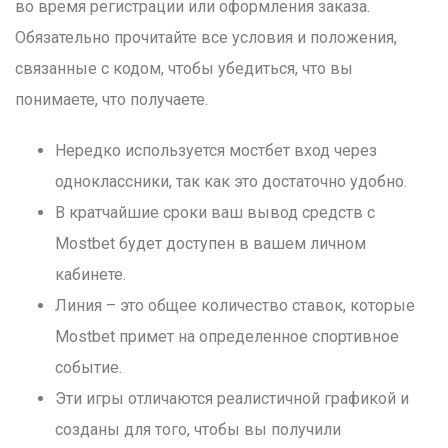
во время регистрации или оформления заказа.
Обязательно прочитайте все условия и положения,
связанные с кодом, чтобы убедиться, что вы
понимаете, что получаете.
Нередко используется мостбет вход через
одноклассники, так как это достаточно удобно.
В кратчайшие сроки ваш вывод средств с
Mostbet будет доступен в вашем личном
кабинете.
Линия – это общее количество ставок, которые
Mostbet примет на определенное спортивное
событие.
Эти игры отличаются реалистичной графикой и
созданы для того, чтобы вы получили