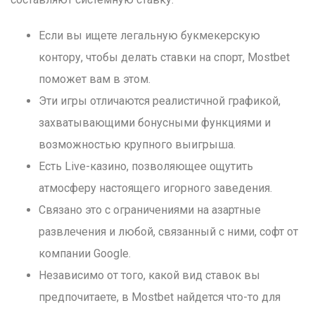
Если вы ищете легальную букмекерскую
контору, чтобы делать ставки на спорт, Mostbet
поможет вам в этом.
Эти игры отличаются реалистичной графикой,
захватывающими бонусными функциями и
возможностью крупного выигрыша.
Есть Live-казино, позволяющее ощутить
атмосферу настоящего игорного заведения.
Связано это с ограничениями на азартные
развлечения и любой, связанный с ними, софт от
компании Google.
Независимо от того, какой вид ставок вы
предпочитаете, в Mostbet найдется что-то для