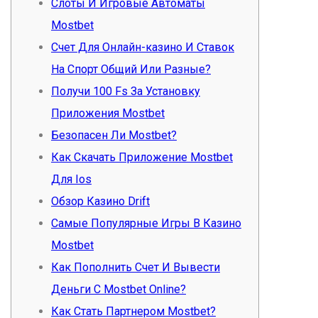
Слоты И Игровые Автоматы
Mostbet
Счет Для Онлайн-казино И Ставок
На Спорт Общий Или Разные?
Получи 100 Fs За Установку
Приложения Mostbet
Безопасен Ли Mostbet?
Как Скачать Приложение Mostbet
Для Ios
Обзор Казино Drift
Самые Популярные Игры В Казино
Mostbet
Как Пополнить Счет И Вывести
Деньги С Mostbet Online?
Как Стать Партнером Mostbet?