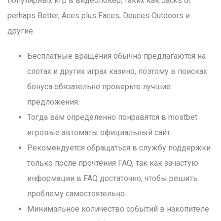
популярных игр в видеопокер, таких как Jacks or
perhaps Better, Aces plus Faces, Deuces Outdoors и
другие.
Бесплатные вращения обычно предлагаются на
слотах и других играх казино, поэтому в поисках
бонуса обязательно проверьте лучшие
предложения.
Тогда вам определенно понравятся в mostbet
игровые автоматы официальный сайт.
Рекомендуется обращаться в службу поддержки
только после прочтения FAQ, так как зачастую
информации в FAQ достаточно, чтобы решить
проблему самостоятельно.
Минимальное количество событий в накопителе