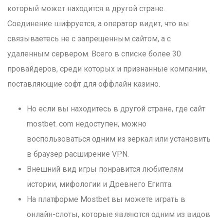
который может находится в другой стране.
Соединение шифруется, а оператор видит, что вы
связываетесь не с запрещенным сайтом, а с
удаленным сервером. Всего в списке более 30
провайдеров, среди которых и признанные компании,
поставляющие софт для оффлайн казино.
Но если вы находитесь в другой стране, где сайт
mostbet. com недоступен, можно
воспользоваться одним из зеркал или установить
в браузер расширение VPN.
Внешний вид игры понравится любителям
истории, мифологии и Древнего Египта.
На платформе Mostbet вы можете играть в
онлайн-слоты, которые являются одним из видов