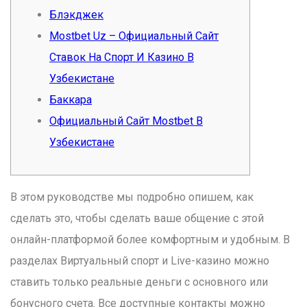
Блэкджек
Mostbet Uz – Официальный Сайт
Ставок На Спорт И Казино В
Узбекистане
Баккара
Официальный Сайт Mostbet В
Узбекистане
В этом руководстве мы подробно опишем, как
сделать это, чтобы сделать ваше общение с этой
онлайн-платформой более комфортным и удобным. В
разделах Виртуальный спорт и Live-казино можно
ставить только реальные деньги с основного или
бонусного счета. Все доступные контакты можно