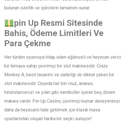
bulunan özellik ve işlevlerin tamamını sunar.
pin Up Resmi Sitesinde
Bahis, Ödeme Limitleri Ve
Para Çekme
Her türden oyuncuya hitap eden eğlenceli ve heyecan verici
bir temaya sahip çevrimiçi bir slot makinesidir. Crazy
Monkey A, basit tasarımı ve sadeliği ile dikkat çeken bir
slot makinesidir. Oyunda her biri muz, ananas,
hindistancevizi ve yılan gibi semboller içeren beş dönen
makara vardır. Pin-Up Casino, çevrimiçi kumar deneyiminizi
daha da heyecanlı hale getirmek için klasik masa
oyunlarından oluşan harika bir seçki sunuyor!