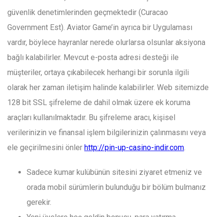
güvenlik denetimlerinden geçmektedir (Curacao
Government Est). Aviator Game’in ayrıca bir Uygulaması
vardır, böylece hayranlar nerede olurlarsa olsunlar aksiyona
bağlı kalabilirler. Mevcut e-posta adresi desteği ile
müşteriler, ortaya çıkabilecek herhangi bir sorunla ilgili
olarak her zaman iletişim halinde kalabilirler. Web sitemizde
128 bit SSL şifreleme de dahil olmak üzere ek koruma
araçları kullanılmaktadır. Bu şifreleme aracı, kişisel
verilerinizin ve finansal işlem bilgilerinizin çalınmasını veya
ele geçirilmesini önler
http://pin-up-casino-indir.com
.
Sadece kumar kulübünün sitesini ziyaret etmeniz ve
orada mobil sürümlerin bulunduğu bir bölüm bulmanız
gerekir.