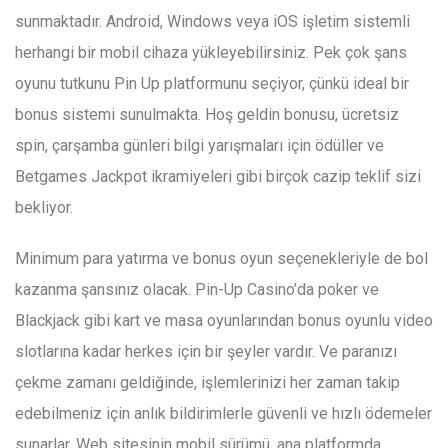
sunmaktadır. Android, Windows veya iOS işletim sistemli
herhangi bir mobil cihaza yükleyebilirsiniz. Pek çok şans
oyunu tutkunu Pin Up platformunu seçiyor, çünkü ideal bir
bonus sistemi sunulmakta. Hoş geldin bonusu, ücretsiz
spin, çarşamba günleri bilgi yarışmaları için ödüller ve
Betgames Jackpot ikramiyeleri gibi birçok cazip teklif sizi
bekliyor.
Minimum para yatırma ve bonus oyun seçenekleriyle de bol
kazanma şansınız olacak. Pin-Up Casino’da poker ve
Blackjack gibi kart ve masa oyunlarından bonus oyunlu video
slotlarına kadar herkes için bir şeyler vardır. Ve paranızı
çekme zamanı geldiğinde, işlemlerinizi her zaman takip
edebilmeniz için anlık bildirimlerle güvenli ve hızlı ödemeler
sunarlar. Web sitesinin mobil sürümü, ana platformda