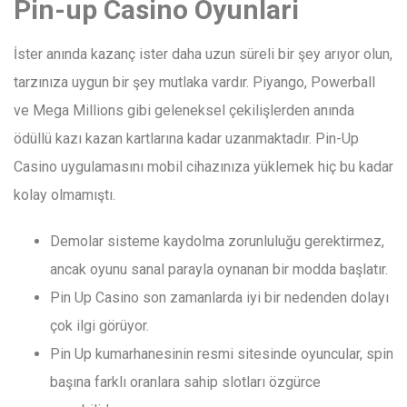
Pin-up Casino Oyunlari
İster anında kazanç ister daha uzun süreli bir şey arıyor olun,
tarzınıza uygun bir şey mutlaka vardır. Piyango, Powerball
ve Mega Millions gibi geleneksel çekilişlerden anında
ödüllü kazı kazan kartlarına kadar uzanmaktadır. Pin-Up
Casino uygulamasını mobil cihazınıza yüklemek hiç bu kadar
kolay olmamıştı.
Demolar sisteme kaydolma zorunluluğu gerektirmez,
ancak oyunu sanal parayla oynanan bir modda başlatır.
Pin Up Casino son zamanlarda iyi bir nedenden dolayı
çok ilgi görüyor.
Pin Up kumarhanesinin resmi sitesinde oyuncular, spin
başına farklı oranlara sahip slotları özgürce