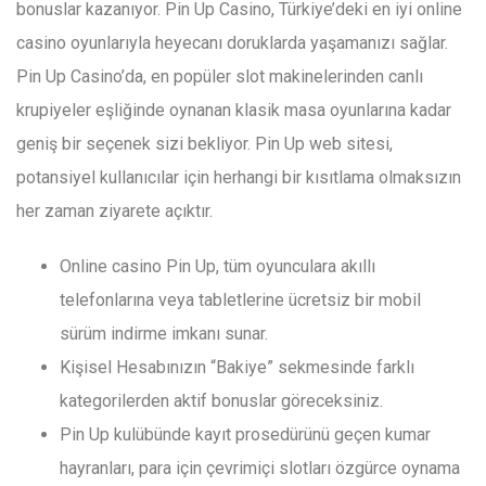
bonuslar kazanıyor. Pin Up Casino, Türkiye’deki en iyi online
casino oyunlarıyla heyecanı doruklarda yaşamanızı sağlar.
Pin Up Casino’da, en popüler slot makinelerinden canlı
krupiyeler eşliğinde oynanan klasik masa oyunlarına kadar
geniş bir seçenek sizi bekliyor. Pin Up web sitesi,
potansiyel kullanıcılar için herhangi bir kısıtlama olmaksızın
her zaman ziyarete açıktır.
Online casino Pin Up, tüm oyunculara akıllı
telefonlarına veya tabletlerine ücretsiz bir mobil
sürüm indirme imkanı sunar.
Kişisel Hesabınızın “Bakiye” sekmesinde farklı
kategorilerden aktif bonuslar göreceksiniz.
Pin Up kulübünde kayıt prosedürünü geçen kumar
hayranları, para için çevrimiçi slotları özgürce oynama