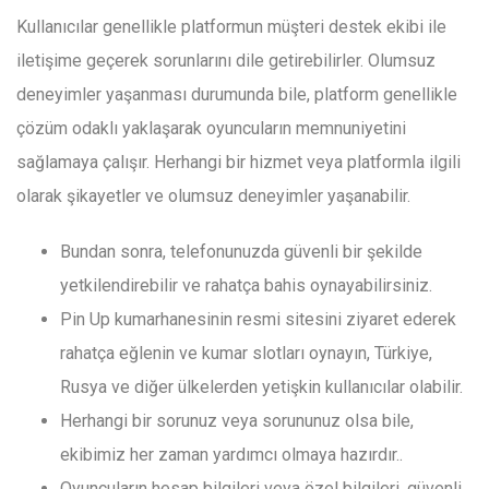
Kullanıcılar genellikle platformun müşteri destek ekibi ile
iletişime geçerek sorunlarını dile getirebilirler. Olumsuz
deneyimler yaşanması durumunda bile, platform genellikle
çözüm odaklı yaklaşarak oyuncuların memnuniyetini
sağlamaya çalışır. Herhangi bir hizmet veya platformla ilgili
olarak şikayetler ve olumsuz deneyimler yaşanabilir.
Bundan sonra, telefonunuzda güvenli bir şekilde
yetkilendirebilir ve rahatça bahis oynayabilirsiniz.
Pin Up kumarhanesinin resmi sitesini ziyaret ederek
rahatça eğlenin ve kumar slotları oynayın, Türkiye,
Rusya ve diğer ülkelerden yetişkin kullanıcılar olabilir.
Herhangi bir sorunuz veya sorununuz olsa bile,
ekibimiz her zaman yardımcı olmaya hazırdır..
Oyuncuların hesap bilgileri veya özel bilgileri, güvenli