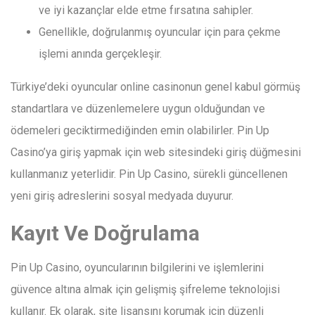
ve iyi kazançlar elde etme fırsatına sahipler.
Genellikle, doğrulanmış oyuncular için para çekme
işlemi anında gerçekleşir.
Türkiye’deki oyuncular online casinonun genel kabul görmüş
standartlara ve düzenlemelere uygun olduğundan ve
ödemeleri geciktirmediğinden emin olabilirler. Pin Up
Casino’ya giriş yapmak için web sitesindeki giriş düğmesini
kullanmanız yeterlidir. Pin Up Casino, sürekli güncellenen
yeni giriş adreslerini sosyal medyada duyurur.
Kayıt Ve Doğrulama
Pin Up Casino, oyuncularının bilgilerini ve işlemlerini
güvence altına almak için gelişmiş şifreleme teknolojisi
kullanır. Ek olarak, site lisansını korumak için düzenli