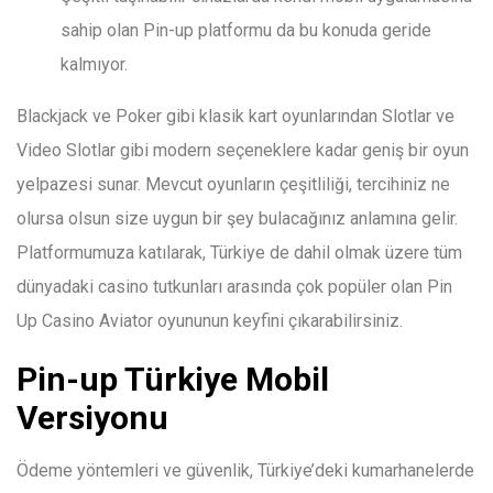
sahip olan Pin-up platformu da bu konuda geride
kalmıyor.
Blackjack ve Poker gibi klasik kart oyunlarından Slotlar ve
Video Slotlar gibi modern seçeneklere kadar geniş bir oyun
yelpazesi sunar. Mevcut oyunların çeşitliliği, tercihiniz ne
olursa olsun size uygun bir şey bulacağınız anlamına gelir.
Platformumuza katılarak, Türkiye de dahil olmak üzere tüm
dünyadaki casino tutkunları arasında çok popüler olan Pin
Up Casino Aviator oyununun keyfini çıkarabilirsiniz.
Pin-up Türkiye Mobil
Versiyonu
Ödeme yöntemleri ve güvenlik, Türkiye’deki kumarhanelerde