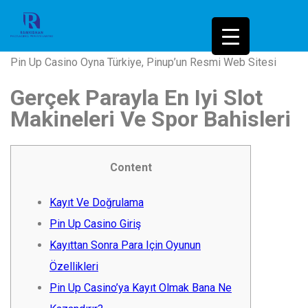
Pin Up Casino Oyna Türkiye, Pinup’un Resmi Web Sitesi
Gerçek Parayla En Iyi Slot
Makineleri Ve Spor Bahisleri
Content
Kayıt Ve Doğrulama
Pin Up Casino Giriş
Kayıttan Sonra Para Için Oyunun
Özellikleri
Pin Up Casino’ya Kayıt Olmak Bana Ne