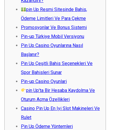
Kazandırır?
pin Up Resmi Sitesinde Bahis,
Ödeme Limitleri Ve Para Çekme
Promosyonlar Ve Bonus Sistemi
Pin-up Türkiye Mobil Versiyonu
Pin Up Casino Oyunlarına Nasıl
Başlanır?
Pin Up Çeşitli Bahis Seçenekleri Ve
Spor Bahisleri Sunar
Pin-up Casino Oyunlari
pin Up’ta Bir Hesaba Kaydolma Ve
Oturum Açma Özellikleri
Casino Pin Up En Iyi Slot Makineleri Ve
Rulet
Pin Up Ödeme Yöntemleri