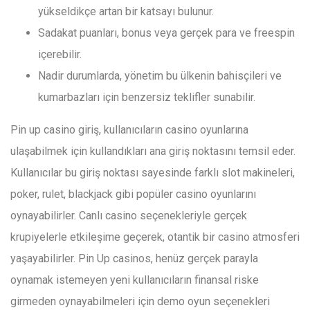
yükseldikçe artan bir katsayı bulunur.
Sadakat puanları, bonus veya gerçek para ve freespin
içerebilir.
Nadir durumlarda, yönetim bu ülkenin bahisçileri ve
kumarbazları için benzersiz teklifler sunabilir.
Pin up casino giriş, kullanıcıların casino oyunlarına
ulaşabilmek için kullandıkları ana giriş noktasını temsil eder.
Kullanıcılar bu giriş noktası sayesinde farklı slot makineleri,
poker, rulet, blackjack gibi popüler casino oyunlarını
oynayabilirler. Canlı casino seçenekleriyle gerçek
krupiyelerle etkileşime geçerek, otantik bir casino atmosferi
yaşayabilirler. Pin Up casinos, henüz gerçek parayla
oynamak istemeyen yeni kullanıcıların finansal riske
girmeden oynayabilmeleri için demo oyun seçenekleri