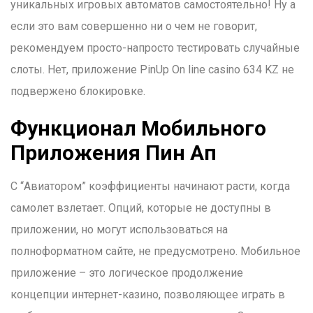
уникальных игровых автоматов самостоятельно! Ну а
если это вам совершенно ни о чем не говорит,
рекомендуем просто-напросто тестировать случайные
слоты. Нет, приложение PinUp On line casino 634 KZ не
подвержено блокировке.
Функционал Мобильного
Приложения Пин Ап
С “Авиатором” коэффициенты начинают расти, когда
самолет взлетает. Опций, которые не доступны в
приложении, но могут использоваться на
полноформатном сайте, не предусмотрено. Мобильное
приложение – это логическое продолжение
концепции интернет-казино, позволяющее играть в