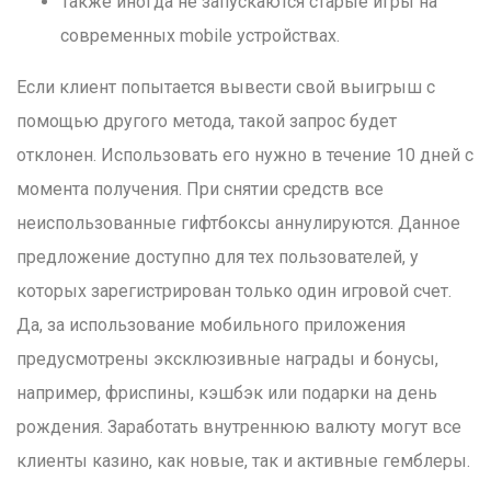
Также иногда не запускаются старые игры на
современных mobile устройствах.
Если клиент попытается вывести свой выигрыш с
помощью другого метода, такой запрос будет
отклонен. Использовать его нужно в течение 10 дней с
момента получения. При снятии средств все
неиспользованные гифтбоксы аннулируются. Данное
предложение доступно для тех пользователей, у
которых зарегистрирован только один игровой счет.
Да, за использование мобильного приложения
предусмотрены эксклюзивные награды и бонусы,
например, фриспины, кэшбэк или подарки на день
рождения. Заработать внутреннюю валюту могут все
клиенты казино, как новые, так и активные гемблеры.