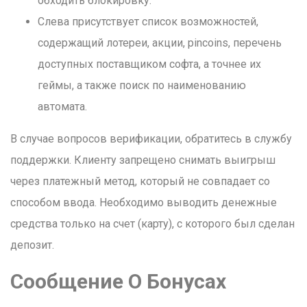
обходить блокировку.
Слева присутствует список возможностей,
содержащий лотереи, акции, pincoins, перечень
доступных поставщиком софта, а точнее их
геймы, а также поиск по наименованию
автомата.
В случае вопросов верификации, обратитесь в службу
поддержки. Клиенту запрещено снимать выигрыш
через платежный метод, который не совпадает со
способом ввода. Необходимо выводить денежные
средства только на счет (карту), с которого был сделан
депозит.
Сообщение О Бонусах