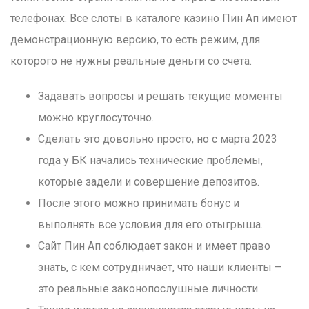
телефонах. Все слоты в каталоге казино Пин Ап имеют
демонстрационную версию, то есть режим, для
которого не нужны реальные деньги со счета.
Задавать вопросы и решать текущие моменты
можно круглосуточно.
Сделать это довольно просто, но с марта 2023
года у БК начались технические проблемы,
которые задели и совершение депозитов.
После этого можно принимать бонус и
выполнять все условия для его отыгрыша.
Сайт Пин Ап соблюдает закон и имеет право
знать, с кем сотрудничает, что наши клиенты –
это реальные законопослушные личности.