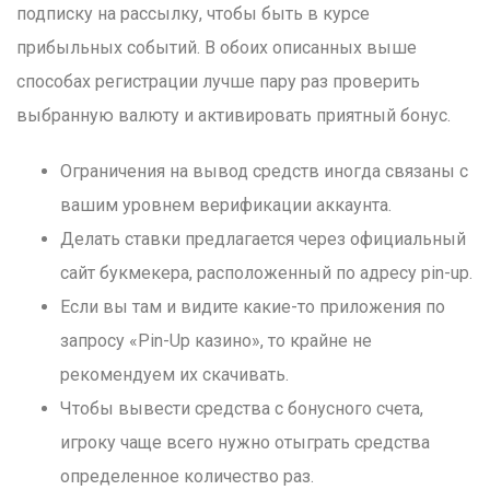
подписку на рассылку, чтобы быть в курсе
прибыльных событий. В обоих описанных выше
способах регистрации лучше пару раз проверить
выбранную валюту и активировать приятный бонус.
Ограничения на вывод средств иногда связаны с
вашим уровнем верификации аккаунта.
Делать ставки предлагается через официальный
сайт букмекера, расположенный по адресу pin-up.
Если вы там и видите какие-то приложения по
запросу «Pin-Up казино», то крайне не
рекомендуем их скачивать.
Чтобы вывести средства с бонусного счета,
игроку чаще всего нужно отыграть средства
определенное количество раз.