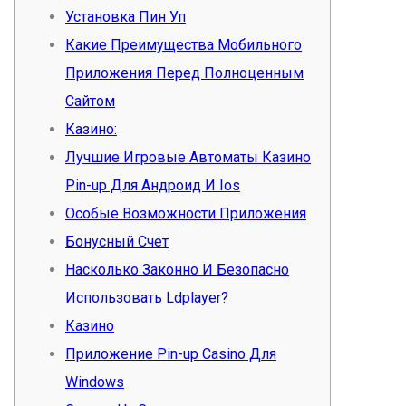
Установка Пин Уп
Какие Преимущества Мобильного
Приложения Перед Полноценным
Сайтом
Казино:
Лучшие Игровые Автоматы Казино
Pin-up Для Андроид И Ios
Особые Возможности Приложения
Бонусный Счет
Насколько Законно И Безопасно
Использовать Ldplayer?
Казино
Приложение Pin-up Casino Для
Windows