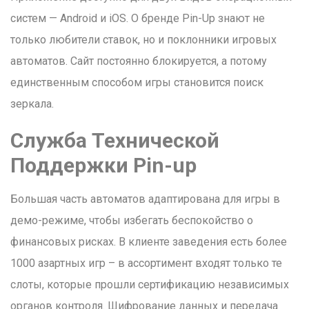
систем — Android и iOS. О бренде Pin-Up знают не
только любители ставок, но и поклонники игровых
автоматов. Сайт постоянно блокируется, а потому
единственным способом игры становится поиск
зеркала.
Служба Технической
Поддержки Pin-up
Большая часть автоматов адаптирована для игры в
демо-режиме, чтобы избегать беспокойство о
финансовых рисках. В клиенте заведения есть более
1000 азартных игр – в ассортимент входят только те
слоты, которые прошли сертификацию независимых
органов контроля. Шифрование данных и передача